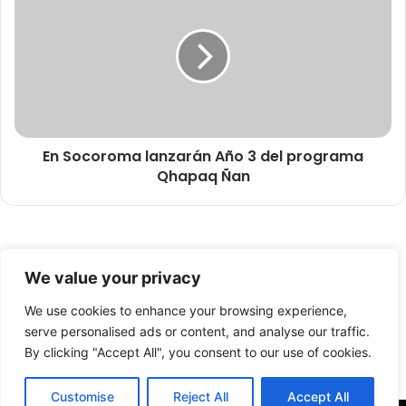
d
n
e
S
D
o
e
c
s
o
a
r
r
o
r
m
o
En Socoroma lanzarán Año 3 del programa
a
l
Qhapaq Ñan
l
l
a
o
n
S
z
o
a
© Copyright 2026, Todos los derechos reservados -
c
r
We value your privacy
i
á
FronteraNorte.cl
a
n
We use cookies to enhance your browsing experience,
Nosotros
l
A
serve personalised ads or content, and analyse our traffic.
y
ñ
By clicking "Accept All", you consent to our use of cookies.
Facebook
X
YouTube
F
o
a
3
Customise
Reject All
Accept All
m
d