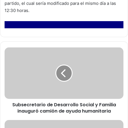
partido, el cual sería modificado para el mismo día a las
12:30 horas.
S
u
b
s
e
c
r
e
t
Subsecretario de Desarrollo Social y Familia
a
inauguró camión de ayuda humanitaria
r
i
o
E