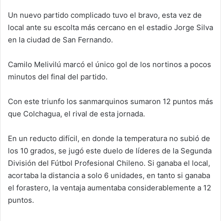
d
Un nuevo partido complicado tuvo el bravo, esta vez de
a
local ante su escolta más cercano en el estadio Jorge Silva
n
e
en la ciudad de San Fernando.
m
a
Camilo Melivilú marcó el único gol de los nortinos a pocos
i
minutos del final del partido.
l
Con este triunfo los sanmarquinos sumaron 12 puntos más
que Colchagua, el rival de esta jornada.
En un reducto difícil, en donde la temperatura no subió de
los 10 grados, se jugó este duelo de líderes de la Segunda
División del Fútbol Profesional Chileno. Si ganaba el local,
acortaba la distancia a solo 6 unidades, en tanto si ganaba
el forastero, la ventaja aumentaba considerablemente a 12
puntos.