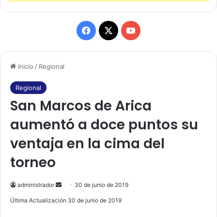
F
X
Y
a
o
Inicio
/
Regional
c
u
e
T
Regional
San Marcos de Arica
b
u
aumentó a doce puntos su
o
b
ventaja en la cima del
o
e
torneo
k
administrador
S
30 de junio de 2019
e
Última Actualización 30 de junio de 2019
n