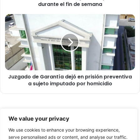
durante el fin de semana
e
n
i
J
d
u
o
z
s
g
d
a
e
d
j
o
ó
d
r
e
o
Juzgado de Garantía dejó en prisión preventiva
G
n
a sujeto imputado por homicidio
a
d
r
a
a
p
n
o
t
© Copyright 2026, Todos los derechos reservados -
l
í
We value your privacy
i
a
FronteraNorte.cl
c
d
We use cookies to enhance your browsing experience,
Nosotros
i
e
serve personalised ads or content, and analyse our traffic.