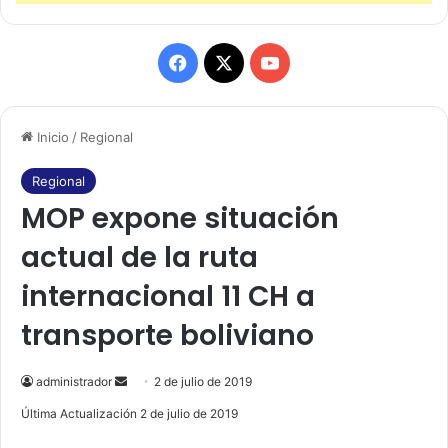
F
X
Y
a
o
Inicio
/
Regional
c
u
e
T
Regional
MOP expone situación
b
u
actual de la ruta
o
b
internacional 11 CH a
o
e
transporte boliviano
k
administrador
S
2 de julio de 2019
e
Última Actualización 2 de julio de 2019
n