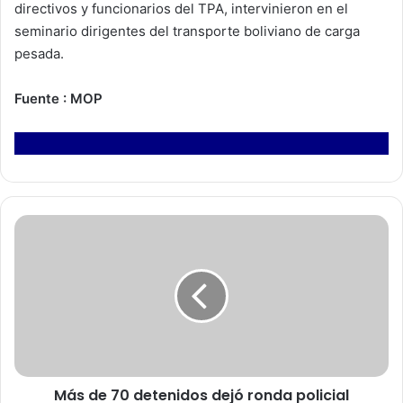
directivos y funcionarios del TPA, intervinieron en el
seminario dirigentes del transporte boliviano de carga
pesada.
Fuente : MOP
M
á
s
d
e
7
0
d
e
Más de 70 detenidos dejó ronda policial
t