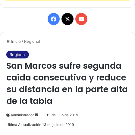
F
X
Y
a
o
Inicio
/
Regional
c
u
e
T
Regional
San Marcos sufre segunda
b
u
caída consecutiva y reduce
o
b
su distancia en la parte alta
o
e
de la tabla
k
administrador
S
13 de julio de 2019
e
Última Actualización 13 de julio de 2019
n