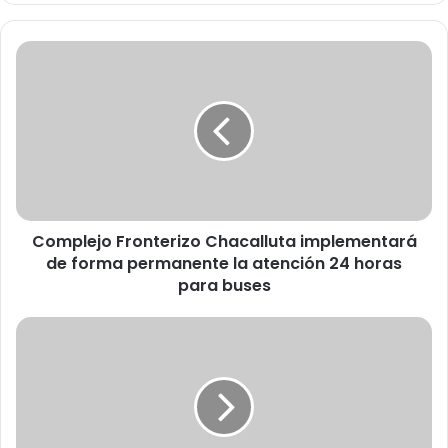
C
o
m
p
l
e
j
o
F
Complejo Fronterizo Chacalluta implementará
r
de forma permanente la atención 24 horas
o
n
para buses
t
e
D
r
e
i
t
z
i
o
e
C
n