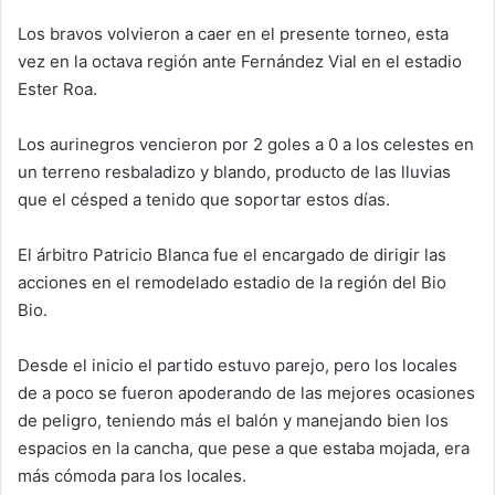
d
Los bravos volvieron a caer en el presente torneo, esta
a
vez en la octava región ante Fernández Vial en el estadio
n
e
Ester Roa.
m
a
Los aurinegros vencieron por 2 goles a 0 a los celestes en
i
un terreno resbaladizo y blando, producto de las lluvias
l
que el césped a tenido que soportar estos días.
El árbitro Patricio Blanca fue el encargado de dirigir las
acciones en el remodelado estadio de la región del Bio
Bio.
Desde el inicio el partido estuvo parejo, pero los locales
de a poco se fueron apoderando de las mejores ocasiones
de peligro, teniendo más el balón y manejando bien los
espacios en la cancha, que pese a que estaba mojada, era
más cómoda para los locales.