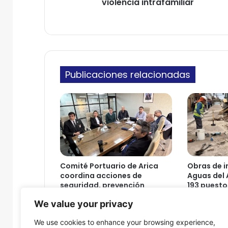
i
violencia intrafamiliar
r
o
ó
n
n
a
i
l
c
y
o
F
Publicaciones relacionadas
O
S
I
S
s
e
l
l
a
Comité Portuario de Arica
Obras de i
n
coordina acciones de
Aguas del 
a
seguridad, prevención
193 puesto
c
sanitaria y continuidad
Arica
We value your privacy
u
operativa
6 de agosto
e
6 de agosto de 2026
We use cookies to enhance your browsing experience,
r