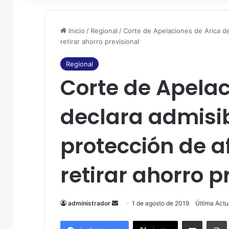
Inicio
/
Regional
/
Corte de Apelaciones de Arica de
retirar ahorro previsional
Regional
Corte de Apelac
declara admisib
protección de a
retirar ahorro p
administrador
S
1 de agosto de 2019
Última Actu
e
Compartir por correo electrónico
Imprim
n