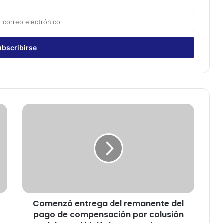
C
o
m
e
n
z
ó
e
n
Comenzó entrega del remanente del
t
pago de compensación por colusión
r