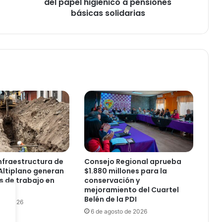
e
del papel higiénico a pensiones
g
básicas solidarias
a
d
e
l
r
e
m
a
n
e
n
t
e
d
nfraestructura de
Consejo Regional aprueba
e
Altiplano generan
$1.880 millones para la
l
s de trabajo en
conservación y
p
mejoramiento del Cuartel
a
Belén de la PDI
 de 2026
g
6 de agosto de 2026
o