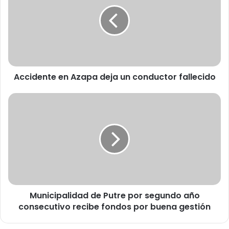
c
i
d
e
n
t
e
Accidente en Azapa deja un conductor fallecido
e
n
A
M
z
u
a
n
p
i
a
c
d
i
e
p
j
a
a
l
Municipalidad de Putre por segundo año
u
i
n
consecutivo recibe fondos por buena gestión
d
c
a
o
d