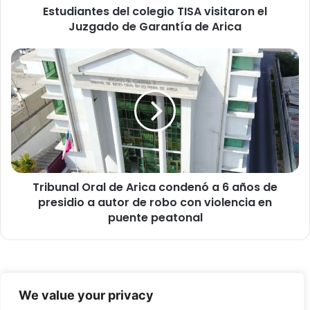
Estudiantes del colegio TISA visitaron el
e
Juzgado de Garantía de Arica
s
d
e
T
l
r
c
i
o
b
l
u
e
n
g
a
i
l
o
O
T
Tribunal Oral de Arica condenó a 6 años de
r
I
presidio a autor de robo con violencia en
a
S
l
puente peatonal
A
d
v
e
i
A
s
r
© Copyright 2026, Todos los derechos reservados -
i
i
We value your privacy
t
c
FronteraNorte.cl