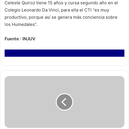
Celeste Quiroz tiene 15 años y cursa segundo año en el
Colegio Leonardo Da Vinci, para ella el CTI “es muy
productivo, porque así se genera más conciencia sobre
los Humedales”.
Fuente : INJUV
E
s
t
u
d
i
a
n
t