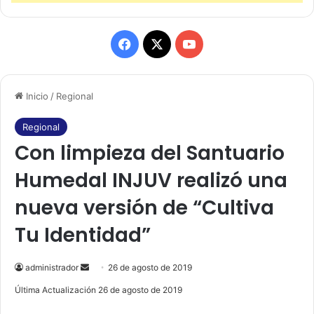
F
X
Y
a
o
Inicio
/
Regional
c
u
e
T
Regional
Con limpieza del Santuario
b
u
Humedal INJUV realizó una
o
b
nueva versión de “Cultiva
o
e
Tu Identidad”
k
administrador
S
26 de agosto de 2019
e
Última Actualización 26 de agosto de 2019
n