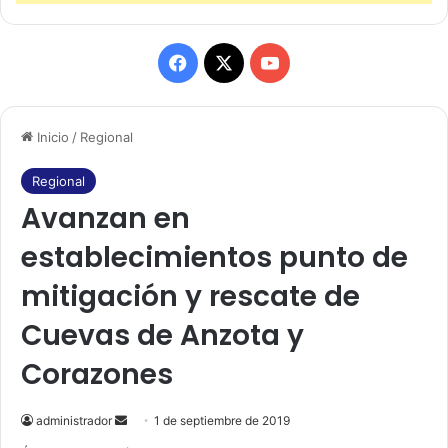
F
X
Y
a
o
Inicio
/
Regional
c
u
e
T
Regional
Avanzan en
b
u
establecimientos punto de
o
b
mitigación y rescate de
o
e
Cuevas de Anzota y
k
Corazones
administrador
S
1 de septiembre de 2019
e