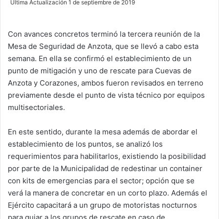
Última Actualización 1 de septiembre de 2019
n
d
Con avances concretos terminó la tercera reunión de la
a
Mesa de Seguridad de Anzota, que se llevó a cabo esta
n
e
semana. En ella se confirmó el establecimiento de un
m
punto de mitigación y uno de rescate para Cuevas de
a
Anzota y Corazones, ambos fueron revisados en terreno
i
previamente desde el punto de vista técnico por equipos
l
multisectoriales.
En este sentido, durante la mesa además de abordar el
establecimiento de los puntos, se analizó los
requerimientos para habilitarlos, existiendo la posibilidad
por parte de la Municipalidad de redestinar un container
con kits de emergencias para el sector; opción que se
verá la manera de concretar en un corto plazo. Además el
Ejército capacitará a un grupo de motoristas nocturnos
para guiar a los grupos de rescate en caso de