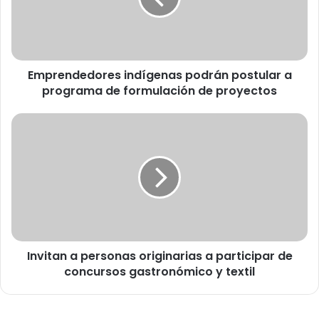
n
d
e
d
Emprendedores indígenas podrán postular a
o
programa de formulación de proyectos
r
e
s
I
i
n
n
v
d
i
í
t
g
a
e
n
n
a
a
p
s
Invitan a personas originarias a participar de
e
p
concursos gastronómico y textil
r
o
s
d
o
r
n