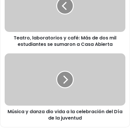
t
r
o
,
l
a
Teatro, laboratorios y café: Más de dos mil
b
estudiantes se sumaron a Casa Abierta
o
r
a
M
t
ú
o
s
r
i
i
c
o
a
s
y
y
d
c
a
a
Música y danza dio vida a la celebración del Día
n
f
de la juventud
z
é
a
:
d