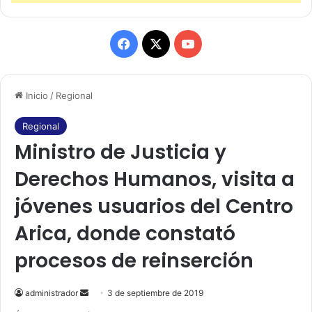
F
X
Y
a
o
Inicio
/
Regional
c
u
e
T
Regional
Ministro de Justicia y
b
u
Derechos Humanos, visita a
o
b
jóvenes usuarios del Centro
o
e
Arica, donde constató
k
procesos de reinserción
administrador
S
3 de septiembre de 2019
e