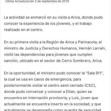
Última Actualización 3 de septiembre de 2019
n
d
La actividad se enmarcó en su visita a Arica, donde pudo
a
conocer la experiencia de los jóvenes, y el trabajo
n
e
realizado en el centro.
m
a
En su primera visita a la Región de Arica y Parinacota, el
i
ministro de Justicia y Derechos Humanos, Hernán Larraín,
l
visitó las dependencias para jóvenes que cumplen
sanción, ubicado en el sector de Cerro Sombrero, Arica.
En la oportunidad, el ministro pudo conocer la “Sala 911”,
la cual se usa en casos de emergencia, para
posteriormente visitar el centro semi cerrado (CSC),
donde pudo conversar y conocer a Dilan, quien se
encuentra en internación provisoria; y Luis, joven que
actualmente se encuentra inserto en la sociedad, y que
actualmente se desempeña como guardia de seguridad.