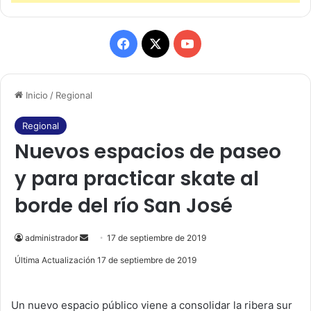
F
X
Y
a
o
Inicio
/
Regional
c
u
e
T
Regional
Nuevos espacios de paseo
b
u
y para practicar skate al
o
b
borde del río San José
o
e
k
administrador
S
17 de septiembre de 2019
e
Última Actualización 17 de septiembre de 2019
n
d
Un nuevo espacio público viene a consolidar la ribera sur
a