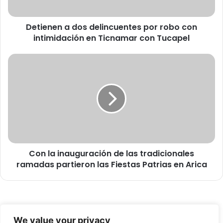
n
a
Detienen a dos delincuentes por robo con
d
intimidación en Ticnamar con Tucapel
o
s
d
C
e
o
l
n
i
l
n
a
c
i
u
n
e
a
n
u
t
Con la inauguración de las tradicionales
g
e
ramadas partieron las Fiestas Patrias en Arica
u
s
r
p
a
o
c
r
i
© Copyright 2026, Todos los derechos reservados -
r
ó
We value your privacy