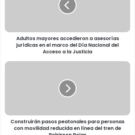
l
t
o
s
m
a
Adultos mayores accedieron a asesorías
y
jurídicas en el marco del Día Nacional del
o
r
Acceso a la Justicia
e
s
C
a
o
c
n
c
s
e
t
d
r
i
u
e
i
r
r
o
Construirán pasos peatonales para personas
á
n
con movilidad reducida en línea del tren de
n
a
p
Robinson Rojas