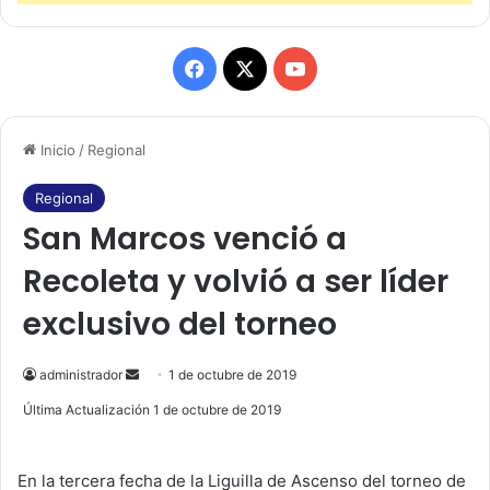
F
X
Y
a
o
Inicio
/
Regional
c
u
e
T
Regional
San Marcos venció a
b
u
Recoleta y volvió a ser líder
o
b
exclusivo del torneo
o
e
k
administrador
S
1 de octubre de 2019
e
Última Actualización 1 de octubre de 2019
n
d
En la tercera fecha de la Liguilla de Ascenso del torneo de
a