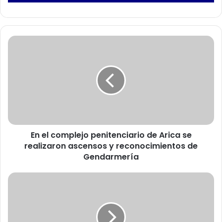
E
n
e
l
c
o
m
p
l
En el complejo penitenciario de Arica se
e
realizaron ascensos y reconocimientos de
j
o
Gendarmería
p
e
D
n
i
i
p
t
u
e
t