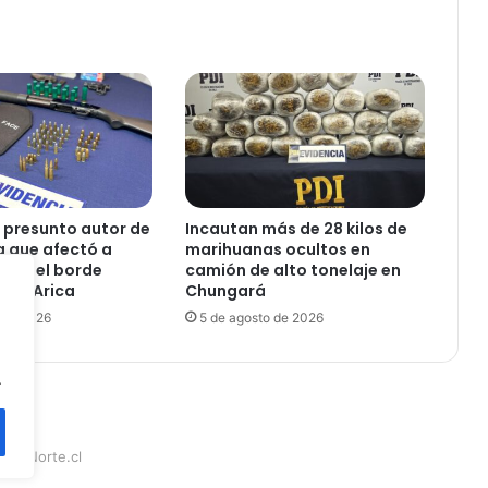
g
u
r
o
:
v
e
c
i
n
 presunto autor de
Incautan más de 28 kilos de
o
a que afectó a
marihuanas ocultos en
s
 en el borde
camión de alto tonelaje en
a
r de Arica
Chungará
h
 de 2026
5 de agosto de 2026
u
y
.
e
n
t
a
teraNorte.cl
n