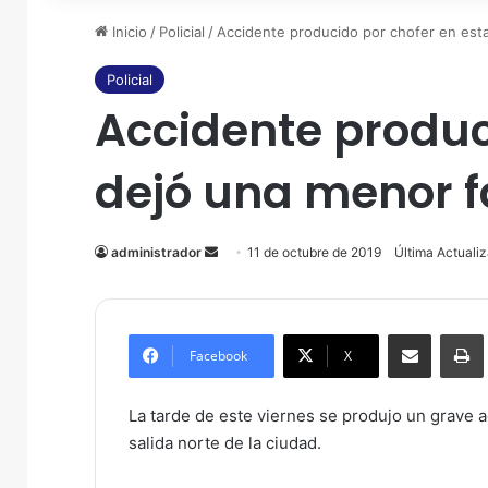
Inicio
/
Policial
/
Accidente producido por chofer en esta
Policial
Accidente produc
dejó una menor f
administrador
Send
11 de octubre de 2019
Última Actuali
an
email
Compartir por correo electrónico
Imprim
Facebook
X
La tarde de este viernes se produjo un grave a
salida norte de la ciudad.