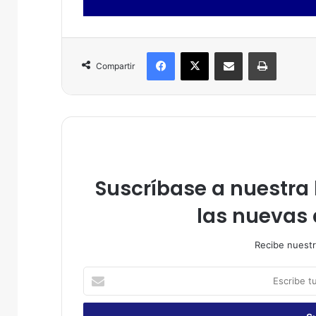
Facebook
X
Compartir por correo electrónico
Imprimir
Compartir
Suscríbase a nuestra l
las nuevas 
Recibe nuestr
E
s
c