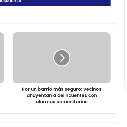
P
o
r
u
n
b
a
r
r
Por un barrio más seguro: vecinos
i
ahuyentan a delincuentes con
o
m
alarmas comunitarias
á
s
s
e