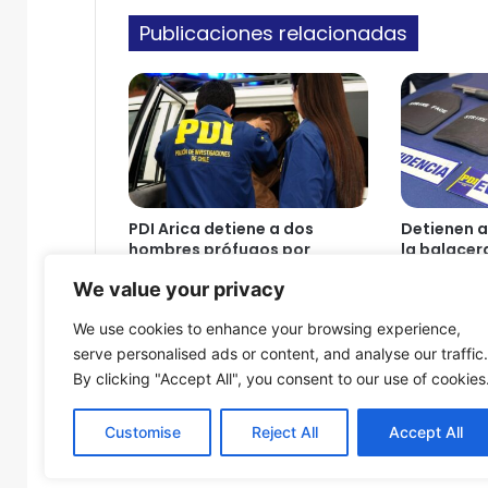
u
o
Publicaciones relacionadas
s
c
a
t
e
r
m
i
n
PDI Arica detiene a dos
Detienen a
a
hombres prófugos por
la balacer
r
delitos sexuales en
condominio
We value your privacy
c
operativos paralelos
costero su
o
6 de agosto de 2026
6 de agosto
We use cookies to enhance your browsing experience,
n
serve personalised ads or content, and analyse our traffic.
l
By clicking "Accept All", you consent to our use of cookies
a
s
o
Customise
Reject All
Accept All
f
© Copyright 2026, Todos los derechos reservados - Fron
e