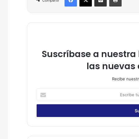
Compartir
Suscríbase a nuestra l
las nuevas 
Recibe nuestr
E
s
c
r
i
b
e
t