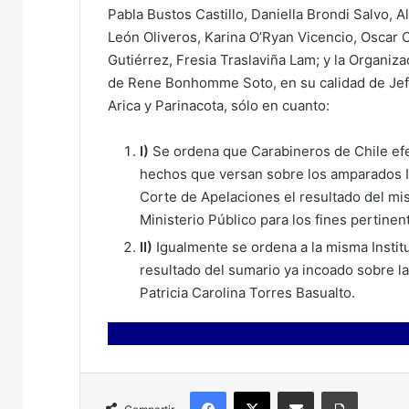
Pabla Bustos Castillo, Daniella Brondi Salvo, 
León Oliveros, Karina O’Ryan Vicencio, Oscar 
Gutiérrez, Fresia Traslaviña Lam; y la Organ
de Rene Bonhomme Soto, en su calidad de Jefe
Arica y Parinacota, sólo en cuanto:
I)
Se ordena que Carabineros de Chile efe
hechos que versan sobre los amparados Ib
Corte de Apelaciones el resultado del mis
Ministerio Público para los fines pertinen
II)
Igualmente se ordena a la misma Institu
resultado del sumario ya incoado sobre l
Patricia Carolina Torres Basualto.
Facebook
X
Compartir por correo electrónico
Imprimir