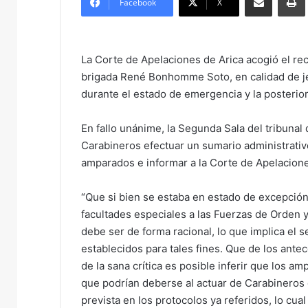
Facebook
X
d
a
n
La Corte de Apelaciones de Arica acogió el re
e
brigada René Bonhomme Soto, en calidad de jef
m
durante el estado de emergencia y la posterio
a
i
En fallo unánime, la Segunda Sala del tribunal
l
Carabineros efectuar un sumario administrativ
amparados e informar a la Corte de Apelacione
“Que si bien se estaba en estado de excepción 
facultades especiales a las Fuerzas de Orden y
debe ser de forma racional, lo que implica el 
establecidos para tales fines. Que de los ante
de la sana crítica es posible inferir que los am
que podrían deberse al actuar de Carabineros d
prevista en los protocolos ya referidos, lo cual