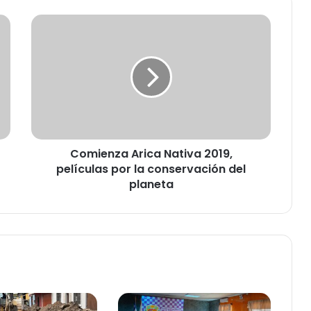
C
o
m
i
e
n
z
a
A
Comienza Arica Nativa 2019,
r
películas por la conservación del
i
c
planeta
a
N
a
t
i
v
a
2