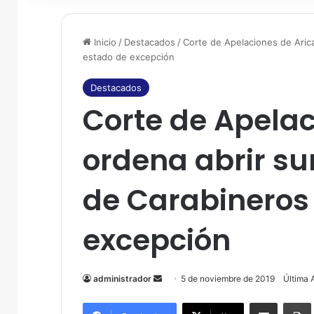
Inicio
/
Destacados
/
Corte de Apelaciones de Aric
estado de excepción
Destacados
Corte de Apelac
ordena abrir su
de Carabineros
excepción
administrador
S
5 de noviembre de 2019
Última 
e
Compartir por correo electrónico
Imprim
n