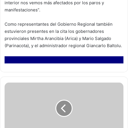
interior nos vemos más afectados por los paros y
manifestaciones”.
Como representantes del Gobierno Regional también
estuvieron presentes en la cita los gobernadores
provinciales Mirtha Arancibia (Arica) y Mario Salgado
(Parinacota), y el administrador regional Giancarlo Baltolu.
E
s
t
e
l
u
n
e