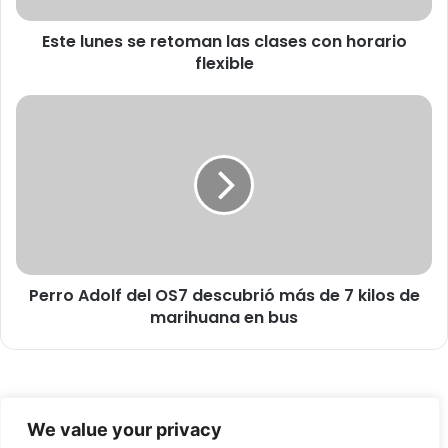
s
Este lunes se retoman las clases con horario
s
flexible
e
r
e
P
t
e
o
r
m
r
a
o
n
A
l
d
a
o
s
l
c
Perro Adolf del OS7 descubrió más de 7 kilos de
f
l
marihuana en bus
d
a
e
s
l
e
O
s
S
© Copyright 2026, Todos los derechos reservados -
c
7
We value your privacy
o
d