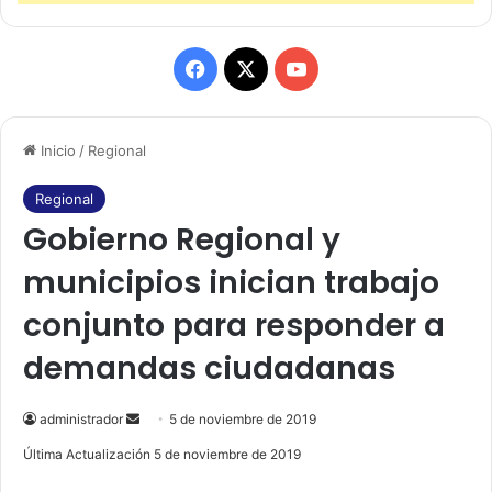
F
X
Y
a
o
Inicio
/
Regional
c
u
e
T
Regional
Gobierno Regional y
b
u
municipios inician trabajo
o
b
conjunto para responder a
o
e
demandas ciudadanas
k
administrador
S
5 de noviembre de 2019
e
Última Actualización 5 de noviembre de 2019
n