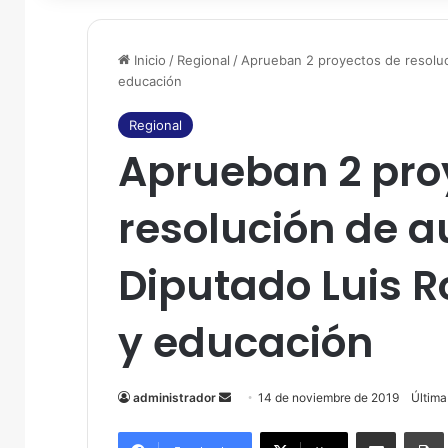
Inicio
/
Regional
/
Aprueban 2 proyectos de resoluci
educación
Regional
Aprueban 2 pro
resolución de a
Diputado Luis R
y educación
administrador
S
14 de noviembre de 2019
Última
e
Compartir por correo electrónico
Imprim
n