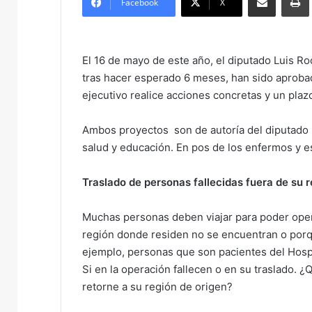
Facebook
X
d
a
n
El 16 de mayo de este año, el diputado Luis Ro
e
tras hacer esperado 6 meses, han sido aprobado
m
ejecutivo realice acciones concretas y un plaz
a
i
Ambos proyectos son de autoría del diputado 
l
salud y educación. En pos de los enfermos y e
Traslado de personas fallecidas fuera de su r
Muchas personas deben viajar para poder opera
región donde residen no se encuentran o por
ejemplo, personas que son pacientes del Hospit
Si en la operación fallecen o en su traslado. 
retorne a su región de origen?