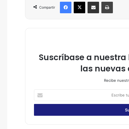
Facebook
X
Compartir por correo electrónico
Imprimir
Compartir
Suscríbase a nuestra l
las nuevas 
Recibe nuestr
E
s
c
r
i
b
e