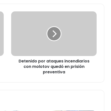
D
e
t
e
n
i
d
o
p
Detenido por ataques incendiarios
o
con molotov quedó en prisión
r
a
preventiva
t
a
q
u
e
s
i