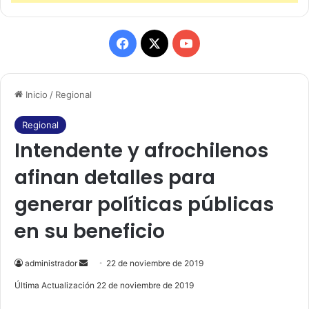
F
X
Y
a
o
Inicio
/
Regional
c
u
e
T
Regional
Intendente y afrochilenos
b
u
afinan detalles para
o
b
generar políticas públicas
o
e
en su beneficio
k
administrador
S
22 de noviembre de 2019
e
Última Actualización 22 de noviembre de 2019
n