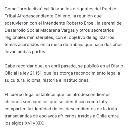
d
Como “productiva” calificaron los dirigentes del Pueblo
a
Tribal Afrodescendiente Chileno, la reunión que
n
e
sostuvieron con el intendente Roberto Erpel, la seremi de
m
Desarrollo Social Macarena Vargas y otros secretarios
a
regionales ministeriales, con el objetivo de agilizar los
i
temas acordados en la mesa de trabajo que hace dos años
l
llevan ambas partes.
Cabe recordar que, en abril pasado, se publicó en el Diario
Oficial la ley 21.151, que les otorga reconocimiento legal a
su cultura, idioma, historia e instituciones.
El cuerpo legal establece que los afrodescendientes
chilenos son aquellos que se identifican como tal y
comparten la identidad de los descendientes de la trata
transatlántica de esclavos africanos traídos a Chile entre
los siglos XVI y XIX.