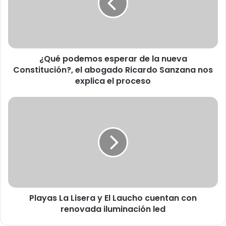
p
o
d
e
m
¿Qué podemos esperar de la nueva
o
Constitución?, el abogado Ricardo Sanzana nos
s
e
explica el proceso
s
p
P
e
l
r
a
a
y
r
a
d
s
e
L
l
a
a
L
n
Playas La Lisera y El Laucho cuentan con
i
u
renovada iluminación led
s
e
e