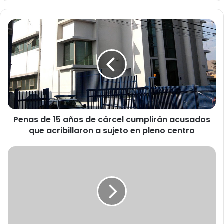
P
e
n
a
s
d
e
1
5
Penas de 15 años de cárcel cumplirán acusados
a
que acribillaron a sujeto en pleno centro
ñ
o
s
I
d
n
e
t
c
e
á
r
r
c
c
e