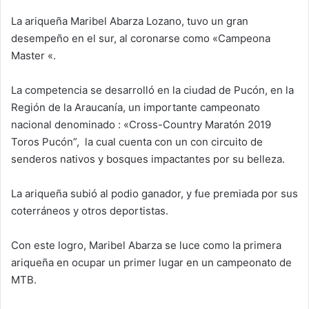
d
La ariqueña Maribel Abarza Lozano, tuvo un gran
a
desempeño en el sur, al coronarse como «Campeona
n
e
Master «.
m
a
La competencia se desarrolló en la ciudad de Pucón, en la
i
Región de la Araucanía, un importante campeonato
l
nacional denominado : «Cross-Country Maratón 2019
Toros Pucón”, la cual cuenta con un con circuito de
senderos nativos y bosques impactantes por su belleza.
La ariqueña subió al podio ganador, y fue premiada por sus
coterráneos y otros deportistas.
Con este logro, Maribel Abarza se luce como la primera
ariqueña en ocupar un primer lugar en un campeonato de
MTB.