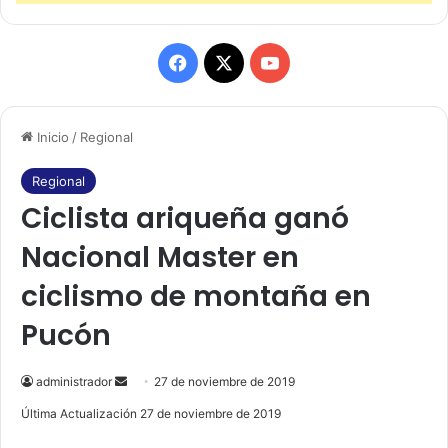
F
X
Y
a
o
Inicio
/
Regional
c
u
e
T
Regional
Ciclista ariqueña ganó
b
u
Nacional Master en
o
b
ciclismo de montaña en
o
e
Pucón
k
administrador
S
27 de noviembre de 2019
e
Última Actualización 27 de noviembre de 2019
n