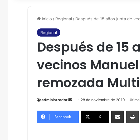
Inicio
/
Regional
/
Después de 15 años junta de ve
Regional
Después de 15 a
vecinos Manuel
remozada Mult
administrador
S
28 de noviembre de 2019
Última
e
Compartir por correo electrónico
Imprim
n
Facebook
X
d
a
n