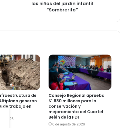
o
los niños del jardín infantil
r
“Sombrerito”
d
e
t
e
l
e
n
o
v
e
l
a
s
d
nfraestructura de
Consejo Regional aprueba
e
Altiplano generan
$1.880 millones para la
T
s de trabajo en
conservación y
e
mejoramiento del Cuartel
l
Belén de la PDI
 de 2026
e
6 de agosto de 2026