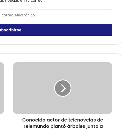
as noticias en tu correo
C
o
n
o
c
i
d
o
a
Conocido actor de telenovelas de
c
Telemundo plantó árboles junto a
t