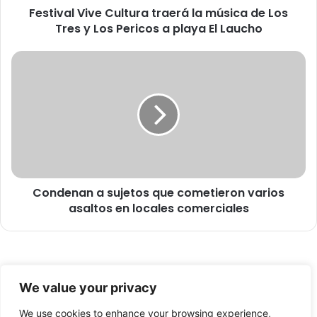
Festival Vive Cultura traerá la música de Los
i
Tres y Los Pericos a playa El Laucho
v
e
C
C
u
o
l
n
t
d
u
e
r
n
a
a
t
n
r
a
a
Condenan a sujetos que cometieron varios
s
e
asaltos en locales comerciales
u
r
j
á
e
l
t
a
o
© Copyright 2026, Todos los derechos reservados -
m
s
We value your privacy
ú
q
FronteraNorte.cl
s
u
We use cookies to enhance your browsing experience,