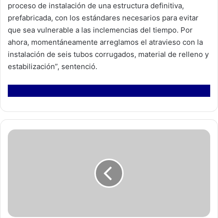
proceso de instalación de una estructura definitiva,
prefabricada, con los estándares necesarios para evitar
que sea vulnerable a las inclemencias del tiempo. Por
ahora, momentáneamente arreglamos el atravieso con la
instalación de seis tubos corrugados, material de relleno y
estabilización”, sentenció.
F
e
s
t
i
v
a
l
V