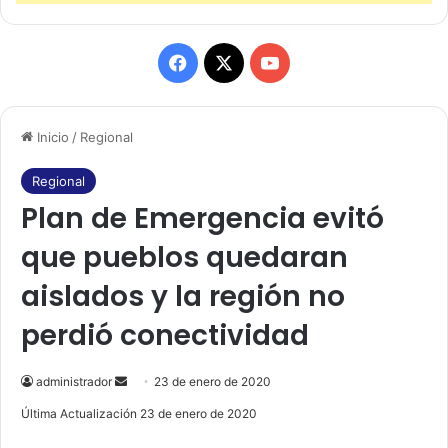
F
X
Y
a
o
Inicio
/
Regional
c
u
e
T
Regional
Plan de Emergencia evitó
b
u
que pueblos quedaran
o
b
aislados y la región no
o
e
perdió conectividad
k
administrador
S
23 de enero de 2020
e
Última Actualización 23 de enero de 2020
n