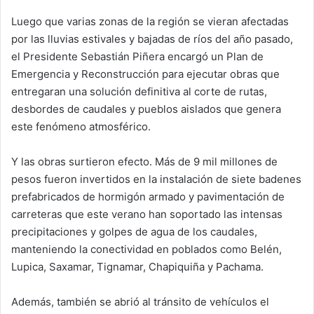
d
Luego que varias zonas de la región se vieran afectadas
a
por las lluvias estivales y bajadas de ríos del año pasado,
n
e
el Presidente Sebastián Piñera encargó un Plan de
m
Emergencia y Reconstrucción para ejecutar obras que
a
entregaran una solución definitiva al corte de rutas,
i
desbordes de caudales y pueblos aislados que genera
l
este fenómeno atmosférico.
Y las obras surtieron efecto. Más de 9 mil millones de
pesos fueron invertidos en la instalación de siete badenes
prefabricados de hormigón armado y pavimentación de
carreteras que este verano han soportado las intensas
precipitaciones y golpes de agua de los caudales,
manteniendo la conectividad en poblados como Belén,
Lupica, Saxamar, Tignamar, Chapiquiña y Pachama.
Además, también se abrió al tránsito de vehículos el