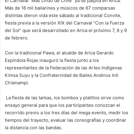
El Carnaval “Más Lindo de Chile” ya se palpita en Arica.
a
Más de 16 mil bailarines y músicos de 67 comparsas
n
distintas dieron vida este sábado al tradicional Convite,
e
fiesta previa a la versión XIX del Carnaval “Con la Fuerza
m
del Sol” que será desarrollado en Arica el próximo 7, 8 y 9
a
de febrero.
i
l
Con la tradicional Pawa, el alcalde de Arica Gerardo
Espíndola Rojas inauguró la fiesta junto a los
representantes de la Federación de las Artes Indígenas
Kimsa Suyu y la Confraternidad de Bailes Andinos Inti
Ch’amampi.
La fiesta de las tarkas, los bombos y platillos sirve como
ensayo general para que los participantes conozcan el
recorrido previo a los tres días del mega evento, medir los
tiempos del trayecto, evaluar las coreografías y coordinar
la distancia con las bandas.