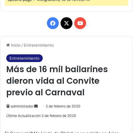
F
X
Y
a
o
Inicio
/
Entretenimiento
c
u
e
T
Entretenimiento
Más de 16 mil bailarines
b
u
dieron vida al Convite
o
b
previo al Carnaval
o
e
k
administrador
S
2 de febrero de 2020
e
Última Actualización 2 de febrero de 2020
n
d