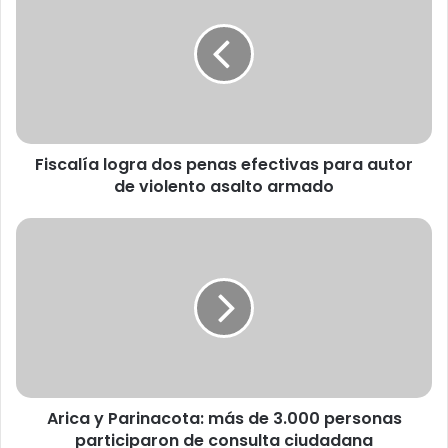
s
c
a
l
í
a
l
Fiscalía logra dos penas efectivas para autor
o
de violento asalto armado
g
r
a
A
d
r
o
i
s
c
p
a
e
y
n
P
a
a
s
r
e
Arica y Parinacota: más de 3.000 personas
i
f
participaron de consulta ciudadana
n