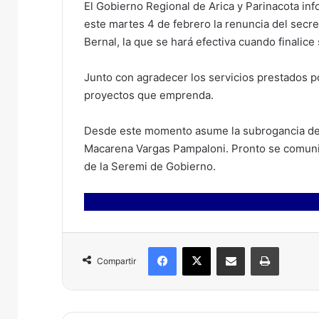
El Gobierno Regional de Arica y Parinacota in
e
este martes 4 de febrero la renuncia del secre
m
Bernal, la que se hará efectiva cuando finalice 
a
i
Junto con agradecer los servicios prestados po
l
proyectos que emprenda.
Desde este momento asume la subrogancia del c
Macarena Vargas Pampaloni. Pronto se comunic
de la Seremi de Gobierno.
Facebook
X
Compartir por correo electrónico
Imprimir
Compartir