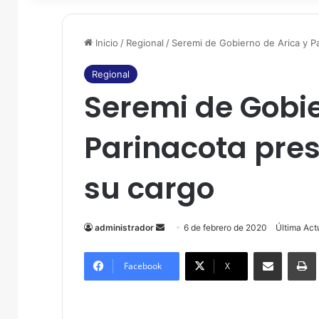
Inicio
/
Regional
/
Seremi de Gobierno de Arica y P
Regional
Seremi de Gobie
Parinacota pre
su cargo
administrador
S
6 de febrero de 2020
Última Act
e
Compartir por correo electrónico
Imprim
n
Facebook
X
d
a
n