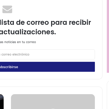
ista de correo para recibir
actualizaciones.
as noticias en tu correo
C
a
m