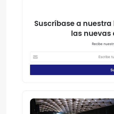
Suscríbase a nuestra l
las nuevas 
Recibe nuestr
E
s
c
r
i
b
e
t
u
E
c
x
o
C
r