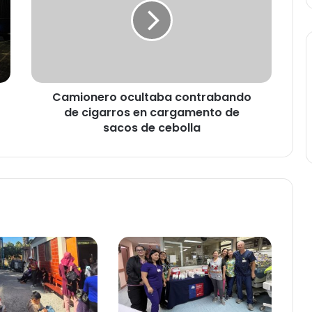
i
o
n
e
r
o
Camionero ocultaba contrabando
o
de cigarros en cargamento de
c
u
sacos de cebolla
l
t
a
b
a
c
o
n
t
r
a
b