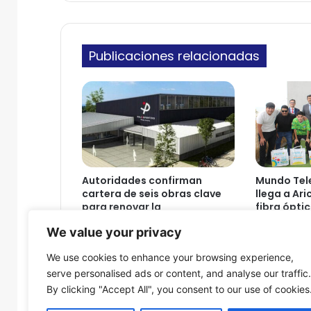
n
s
i
o
c
n
o
Publicaciones relacionadas
a
f
a
l
l
e
c
i
d
Autoridades confirman
Mundo Tel
a
cartera de seis obras clave
llega a Ari
c
para renovar la
fibra óptic
o
infraestructura deportiva
de vecino
We value your privacy
regional
n
9 de agosto
i
9 de agosto de 2026
We use cookies to enhance your browsing experience,
m
serve personalised ads or content, and analyse our traffic.
p
By clicking "Accept All", you consent to our use of cookies
a
c