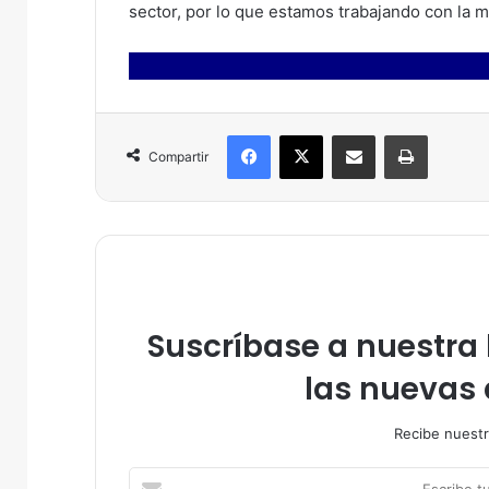
sector, por lo que estamos trabajando con la m
Facebook
X
Compartir por correo electrónico
Imprimir
Compartir
Suscríbase a nuestra l
las nuevas 
Recibe nuestr
E