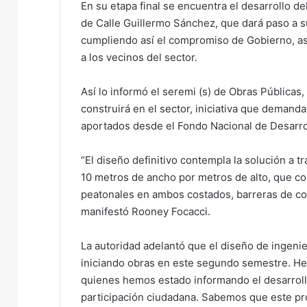
En su etapa final se encuentra el desarrollo del
e
de Calle Guillermo Sánchez, que dará paso a 
m
cumpliendo así el compromiso de Gobierno, asu
a
a los vecinos del sector.
i
l
Así lo informó el seremi (s) de Obras Públicas,
construirá en el sector, iniciativa que demand
aportados desde el Fondo Nacional de Desarro
“El diseño definitivo contempla la solución a
10 metros de ancho por metros de alto, que c
peatonales en ambos costados, barreras de con
manifestó Rooney Focacci.
La autoridad adelantó que el diseño de ingenie
iniciando obras en este segundo semestre. Hem
quienes hemos estado informando el desarrollo
participación ciudadana. Sabemos que este pr