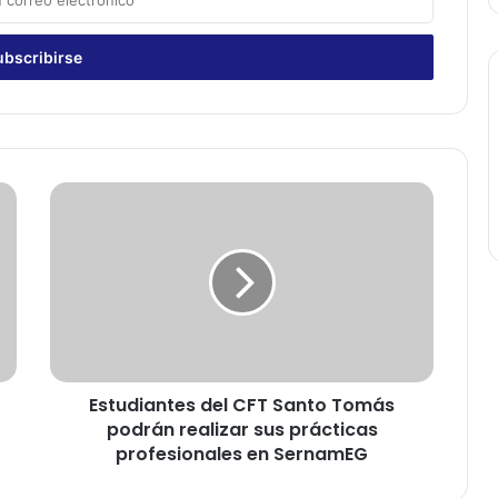
E
s
t
u
d
i
a
n
t
Estudiantes del CFT Santo Tomás
e
podrán realizar sus prácticas
s
d
profesionales en SernamEG
e
l