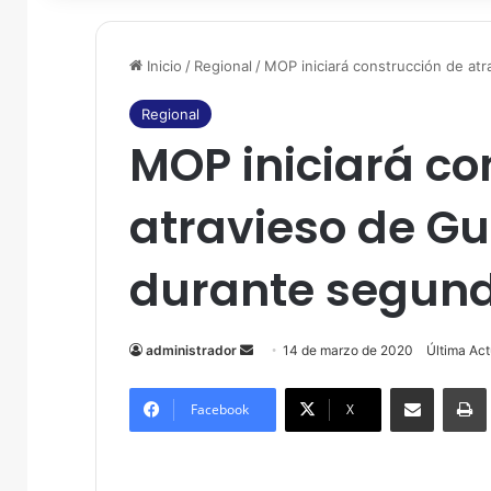
Inicio
/
Regional
/
MOP iniciará construcción de at
Regional
MOP iniciará co
atravieso de G
durante segun
administrador
S
14 de marzo de 2020
Última Ac
e
Compartir por correo electrónico
Imprim
n
Facebook
X
d
a
n