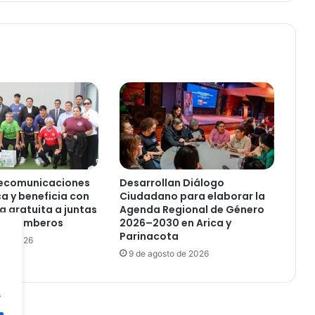
C
F
T
S
a
n
t
o
T
o
m
á
ecomunicaciones
Desarrollan Diálogo
s
ca y beneficia con
Ciudadano para elaborar la
p
a gratuita a juntas
Agenda Regional de Género
o
s y bomberos
2026–2030 en Arica y
Parinacota
d
 de 2026
r
9 de agosto de 2026
á
n
.
r
e