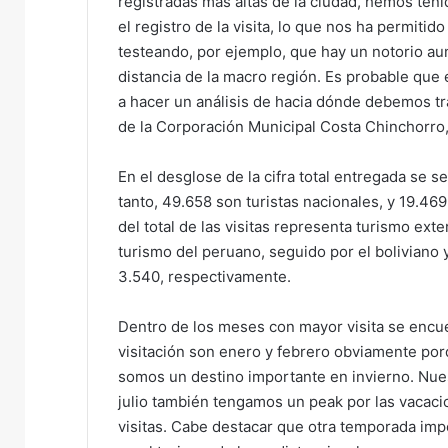
registradas más altas de la ciudad, hemos ten
a
el registro de la visita, lo que nos ha permitid
i
testeando, por ejemplo, que hay un notorio au
l
distancia de la macro región. Es probable que e
a hacer un análisis de hacia dónde debemos tra
de la Corporación Municipal Costa Chinchorro,
En el desglose de la cifra total entregada se 
tanto, 49.658 son turistas nacionales, y 19.469
del total de las visitas representa turismo ext
turismo del peruano, seguido por el boliviano y
3.540, respectivamente.
Dentro de los meses con mayor visita se encue
visitación son enero y febrero obviamente po
somos un destino importante en invierno. Nues
julio también tengamos un peak por las vacac
visitas. Cabe destacar que otra temporada i