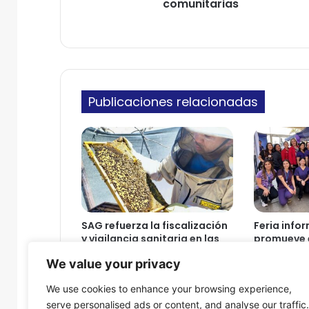
a
comunitarias
r
d
ó
d
n
e
i
A
c
r
o
i
Publicaciones relacionadas
c
a
s
u
s
p
e
n
d
SAG refuerza la fiscalización
Feria info
e
y vigilancia sanitaria en las
promueve e
a
colmenas de Arica y
emocional 
We value your privacy
c
Parinacota
durante la
t
7 de agosto de 2026
7 de agosto
We use cookies to enhance your browsing experience,
i
serve personalised ads or content, and analyse our traffic.
v