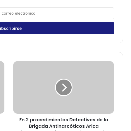
E
n
2
p
r
o
c
e
d
En 2 procedimientos Detectives de la
i
Brigada Antinarcóticos Arica
m