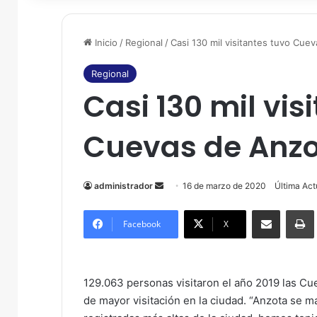
Inicio
/
Regional
/
Casi 130 mil visitantes tuvo Cue
Regional
Casi 130 mil vis
Cuevas de Anzot
administrador
S
16 de marzo de 2020
Última Act
e
Compartir por correo electrónico
Imprim
n
Facebook
X
d
a
n
129.063 personas visitaron el año 2019 las Cu
e
de mayor visitación en la ciudad. “Anzota se ma
m