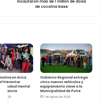
i
incautaron más de 1 millón de dosis
e
de cocaína base
n
t
o
s
D
e
t
e
c
t
i
v
e
s
rmativa en Arica
Gobierno Regional entrega
d
l bienestar
cinco nuevos vehículos y
e
y la salud mental
equipamiento clave a la
l
 lactancia
Municipalidad de Putre
a
 de 2026
7 de agosto de 2026
B
r