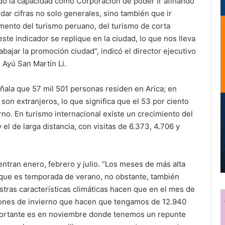
ido la capacidad como Corporación de poder ir afinando
o dar cifras no solo generales, sino también que ir
mento del turismo peruano, del turismo de corta
ste indicador se replique en la ciudad, lo que nos lleva
bajar la promoción ciudad”, indicó el director ejecutivo
 Ayú San Martín Li.
señala que 57 mil 501 personas residen en Arica; en
 son extranjeros, lo que significa que el 53 por ciento
erno. En turismo internacional existe un crecimiento del
 el de larga distancia, con visitas de 6.373, 4.706 y
ntran enero, febrero y julio. “Los meses de más alta
rque es temporada de verano, no obstante, también
tras características climáticas hacen que en el mes de
iones de invierno que hacen que tengamos de 12.940
mportante es en noviembre donde tenemos un repunte