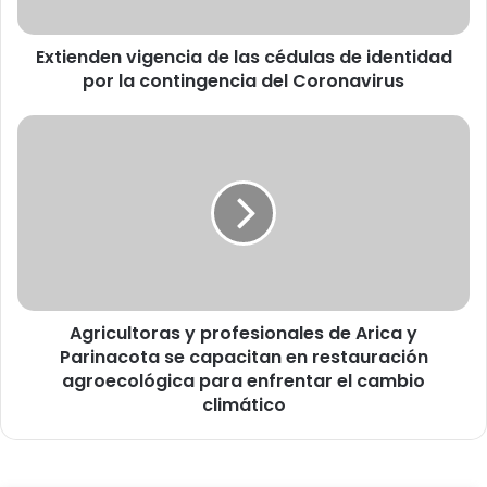
e
n
Extienden vigencia de las cédulas de identidad
v
por la contingencia del Coronavirus
i
g
e
A
n
g
c
r
i
i
a
c
d
u
e
l
l
t
a
o
s
Agricultoras y profesionales de Arica y
r
c
Parinacota se capacitan en restauración
a
é
s
agroecológica para enfrentar el cambio
d
y
climático
u
p
l
r
a
o