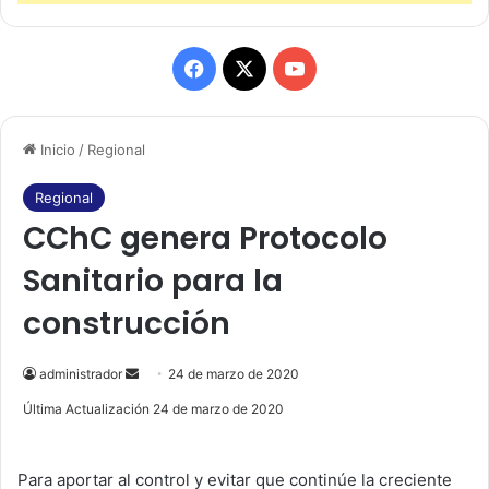
F
X
Y
a
o
Inicio
/
Regional
c
u
e
T
Regional
CChC genera Protocolo
b
u
Sanitario para la
o
b
construcción
o
e
k
administrador
S
24 de marzo de 2020
e
Última Actualización 24 de marzo de 2020
n
d
Para aportar al control y evitar que continúe la creciente
a