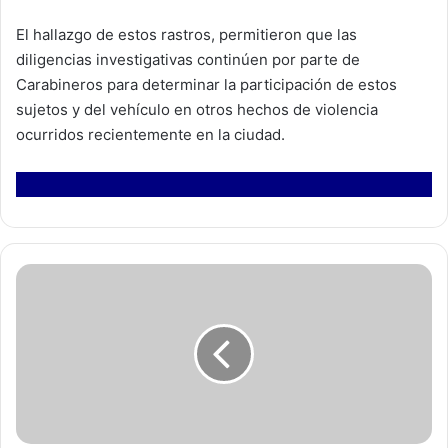
El hallazgo de estos rastros, permitieron que las
diligencias investigativas continúen por parte de
Carabineros para determinar la participación de estos
sujetos y del vehículo en otros hechos de violencia
ocurridos recientemente en la ciudad.
G
o
b
e
r
n
a
d
o