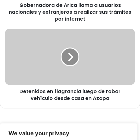
Gobernadora de Arica llama a usuarios
r
nacionales y extranjeros a realizar sus trámites
a
d
por internet
e
A
D
r
e
i
t
c
e
a
n
l
i
l
d
a
o
m
s
a
Detenidos en flagrancia luego de robar
e
a
vehículo desde casa en Azapa
n
u
f
s
l
u
a
a
g
© Copyright 2026, Todos los derechos reservados -
r
r
We value your privacy
i
a
FronteraNorte.cl