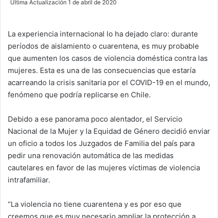
Última Actualización 1 de abril de 2020
n
d
La experiencia internacional lo ha dejado claro: durante
a
períodos de aislamiento o cuarentena, es muy probable
n
e
que aumenten los casos de violencia doméstica contra las
m
mujeres. Esta es una de las consecuencias que estaría
a
acarreando la crisis sanitaria por el COVID-19 en el mundo,
i
fenómeno que podría replicarse en Chile.
l
Debido a ese panorama poco alentador, el Servicio
Nacional de la Mujer y la Equidad de Género decidió enviar
un oficio a todos los Juzgados de Familia del país para
pedir una renovación automática de las medidas
cautelares en favor de las mujeres víctimas de violencia
intrafamiliar.
“La violencia no tiene cuarentena y es por eso que
creemos que es muy necesario ampliar la protección a