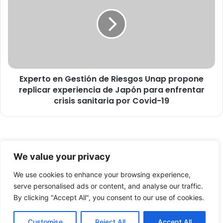
a
p
:
e
“
r
M
t
e
o
n
e
i
n
e
Experto en Gestión de Riesgos Unap propone
G
g
replicar experiencia de Japón para enfrentar
e
o
s
crisis sanitaria por Covid-19
a
t
c
i
o
ó
b
n
r
© Copyright 2026, Todos los derechos reservados -
d
We value your privacy
a
e
FronteraNorte.cl
r
R
We use cookies to enhance your browsing experience,
Nosotros
m
i
serve personalised ads or content, and analyse our traffic.
u
e
By clicking "Accept All", you consent to our use of cookies.
Facebook
X
YouTube
l
s
t
g
Customise
Reject All
Accept All