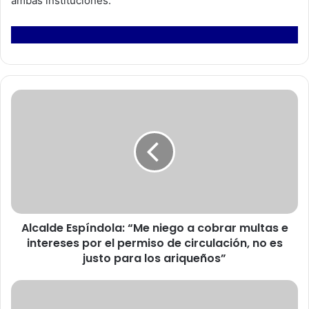
ambas instituciones.
A
l
c
a
l
d
e
E
s
Alcalde Espíndola: “Me niego a cobrar multas e
p
intereses por el permiso de circulación, no es
í
n
justo para los ariqueños”
d
o
E
l
x