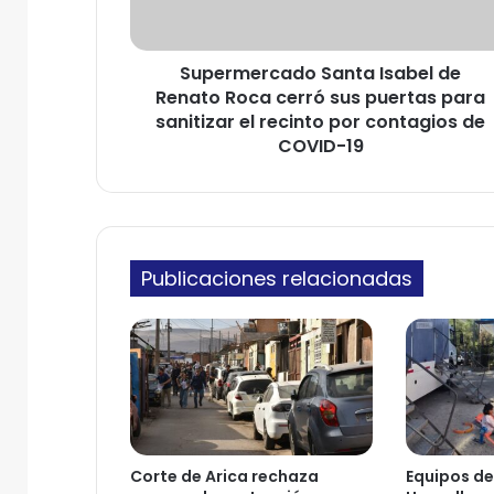
e
e
r
l
c
e
Supermercado Santa Isabel de
a
c
Renato Roca cerró sus puertas para
d
t
o
sanitizar el recinto por contagios de
r
S
COVID-19
ó
a
n
n
i
t
c
a
o
I
Publicaciones relacionadas
s
a
b
e
l
d
e
R
e
Corte de Arica rechaza
Equipos del
n