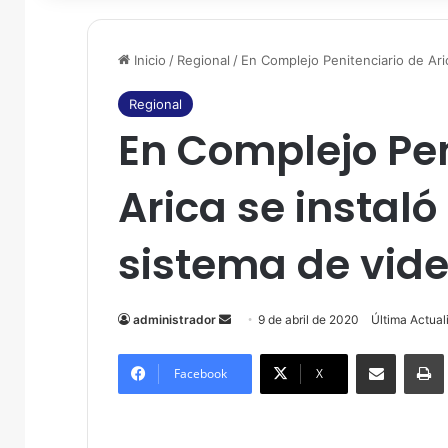
Inicio
/
Regional
/
En Complejo Penitenciario de Aric
Regional
En Complejo Pen
Arica se instal
sistema de vide
administrador
S
9 de abril de 2020
Última Actual
e
Compartir por correo electrónico
Imprim
n
Facebook
X
d
a
n