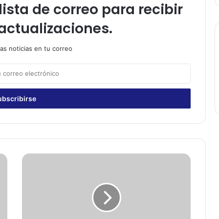
ista de correo para recibir
actualizaciones.
as noticias en tu correo
C
o
m
e
n
z