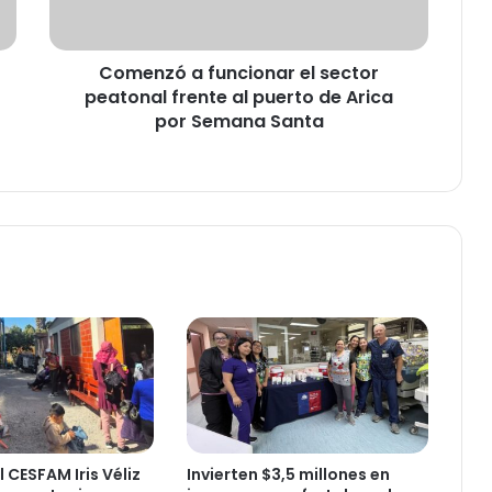
ó
a
f
Comenzó a funcionar el sector
u
peatonal frente al puerto de Arica
n
c
por Semana Santa
i
o
n
a
r
e
l
s
e
c
t
o
r
p
e
 CESFAM Iris Véliz
Invierten $3,5 millones en
a