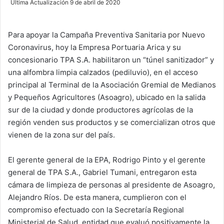
Última Actualización 9 de abril de 2020
n
d
Para apoyar la Campaña Preventiva Sanitaria por Nuevo
a
Coronavirus, hoy la Empresa Portuaria Arica y su
n
e
concesionario TPA S.A. habilitaron un “túnel sanitizador” y
m
una alfombra limpia calzados (pediluvio), en el acceso
a
principal al Terminal de la Asociación Gremial de Medianos
i
y Pequeños Agricultores (Asoagro), ubicado en la salida
l
sur de la ciudad y donde productores agrícolas de la
región venden sus productos y se comercializan otros que
vienen de la zona sur del país.
El gerente general de la EPA, Rodrigo Pinto y el gerente
general de TPA S.A., Gabriel Tumani, entregaron esta
cámara de limpieza de personas al presidente de Asoagro,
Alejandro Ríos. De esta manera, cumplieron con el
compromiso efectuado con la Secretaría Regional
Ministerial de Salud, entidad que evaluó positivamente la