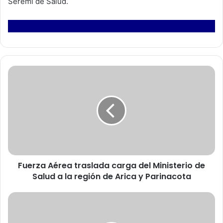
Seremi de Salud.
F
u
e
r
z
a
A
é
r
Fuerza Aérea traslada carga del Ministerio de
e
Salud a la región de Arica y Parinacota
a
t
r
C
a
o
s
r