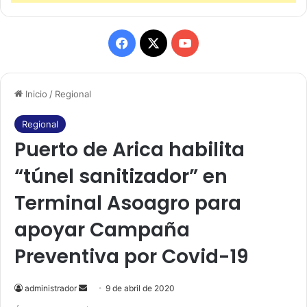
F
X
Y
a
o
Inicio
/
Regional
c
u
e
T
Regional
Puerto de Arica habilita
b
u
“túnel sanitizador” en
o
b
Terminal Asoagro para
o
e
apoyar Campaña
k
Preventiva por Covid-19
administrador
S
9 de abril de 2020
e