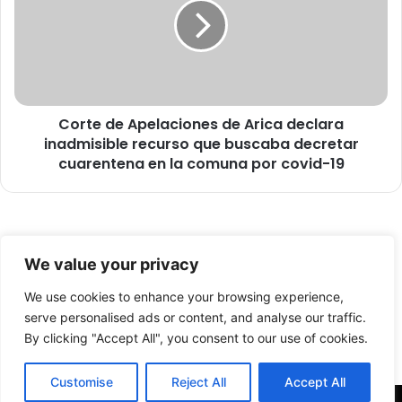
l
t
a
e
d
d
a
e
c
A
a
p
r
Corte de Apelaciones de Arica declara
e
g
inadmisible recurso que buscaba decretar
l
a
a
cuarentena en la comuna por covid-19
d
c
e
i
l
o
M
n
© Copyright 2026, Todos los derechos reservados -
i
e
We value your privacy
n
s
FronteraNorte.cl
i
d
We use cookies to enhance your browsing experience,
Nosotros
s
e
serve personalised ads or content, and analyse our traffic.
t
A
By clicking "Accept All", you consent to our use of cookies.
Facebook
X
YouTube
e
r
r
i
Customise
Reject All
Accept All
i
c