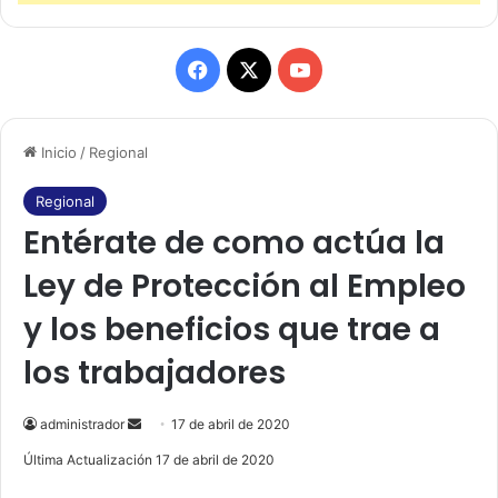
F
X
Y
a
o
Inicio
/
Regional
c
u
e
T
Regional
Entérate de como actúa la
b
u
Ley de Protección al Empleo
o
b
y los beneficios que trae a
o
e
los trabajadores
k
administrador
S
17 de abril de 2020
e
Última Actualización 17 de abril de 2020
n