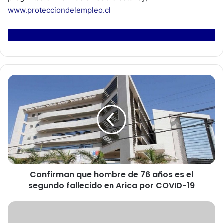
www.protecciondelempleo.cl
C
o
n
f
i
r
m
a
n
Confirman que hombre de 76 años es el
q
segundo fallecido en Arica por COVID-19
u
e
h
M
o
i