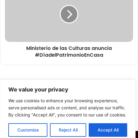
m
n
b
i
r
s
e
t
d
e
e
r
7
i
6
Ministerio de las Culturas anuncia
o
a
#DíadelPatrimonioEnCasa
d
ñ
e
o
l
s
a
e
s
© Copyright 2026, Todos los derechos reservados -
s
C
We value your privacy
e
u
FronteraNorte.cl
l
l
We use cookies to enhance your browsing experience,
Nosotros
s
t
serve personalised ads or content, and analyse our traffic.
e
u
By clicking "Accept All", you consent to our use of cookies.
Facebook
X
YouTube
g
r
u
a
Customise
Reject All
Accept All
n
s
d