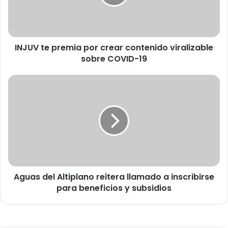
t
e
p
r
INJUV te premia por crear contenido viralizable
e
sobre COVID-19
m
i
a
A
p
g
o
u
r
a
c
s
r
d
e
e
a
l
r
A
c
Aguas del Altiplano reitera llamado a inscribirse
l
o
para beneficios y subsidios
t
n
i
t
p
e
l