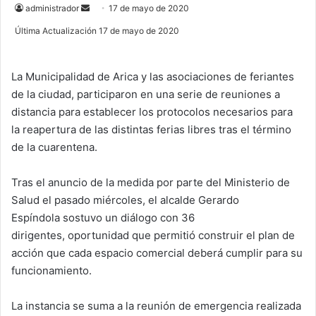
administrador
S
17 de mayo de 2020
e
Última Actualización 17 de mayo de 2020
n
d
La Municipalidad de Arica y las asociaciones de feriantes
a
de la ciudad, participaron en una serie de reuniones a
n
e
distancia para establecer los protocolos necesarios para
m
la reapertura de las distintas ferias libres tras el término
a
de la cuarentena.
i
l
Tras el anuncio de la medida por parte del Ministerio de
Salud el pasado miércoles, el alcalde Gerardo
Espíndola sostuvo un diálogo con 36
dirigentes, oportunidad que permitió construir el plan de
acción que cada espacio comercial deberá cumplir para su
funcionamiento.
La instancia se suma a la reunión de emergencia realizada