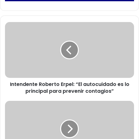
I
n
t
e
n
d
e
n
t
Intendente Roberto Erpel: “El autocuidado es lo
e
principal para prevenir contagios”
R
o
b
C
e
C
r
h
t
C
o
a
E
p