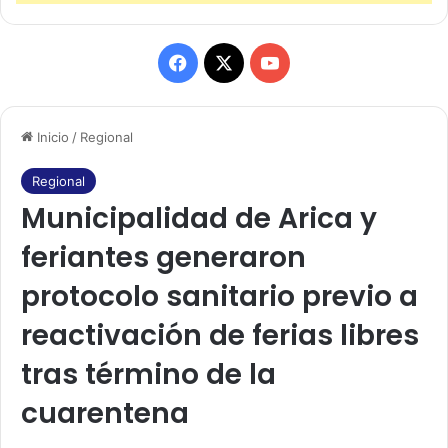
F
X
Y
a
o
Inicio
/
Regional
c
u
e
T
Regional
Municipalidad de Arica y
b
u
feriantes generaron
o
b
protocolo sanitario previo a
o
e
reactivación de ferias libres
k
tras término de la
cuarentena