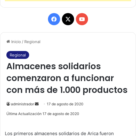
F
X
Y
a
o
Inicio
/
Regional
c
u
e
T
Regional
Almacenes solidarios
b
u
comenzaron a funcionar
o
b
con más de 1.000 productos
o
e
k
administrador
S
17 de agosto de 2020
e
Última Actualización 17 de agosto de 2020
n
d
Los primeros almacenes solidarios de Arica fueron
a