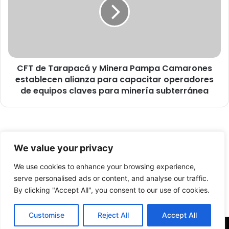
n
d
t
e
a
T
P
a
l
r
a
a
n
CFT de Tarapacá y Minera Pampa Camarones
p
d
establecen alianza para capacitar operadores
a
e
c
de equipos claves para minería subterránea
D
á
e
y
s
M
a
i
© Copyright 2026, Todos los derechos reservados -
r
n
We value your privacy
r
e
FronteraNorte.cl
o
r
We use cookies to enhance your browsing experience,
Nosotros
l
a
serve personalised ads or content, and analyse our traffic.
l
P
By clicking "Accept All", you consent to our use of cookies.
Facebook
X
YouTube
o
a
d
m
Customise
Reject All
Accept All
e
p
S
a