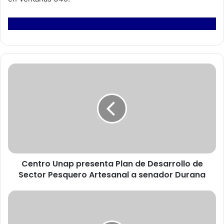
C
e
n
t
r
o
U
n
a
Centro Unap presenta Plan de Desarrollo de
p
Sector Pesquero Artesanal a senador Durana
p
r
e
C
s
F
e
T