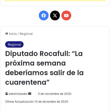
F
X
Y
a
o
Inicio
/
Regional
c
u
e
T
Regional
Diputado Rocafull: “La
b
u
próxima semana
o
b
deberíamos salir de la
o
e
cuarentena”
k
administrador
S
3 de noviembre de 2020
e
Última Actualización 15 de diciembre de 2020
n