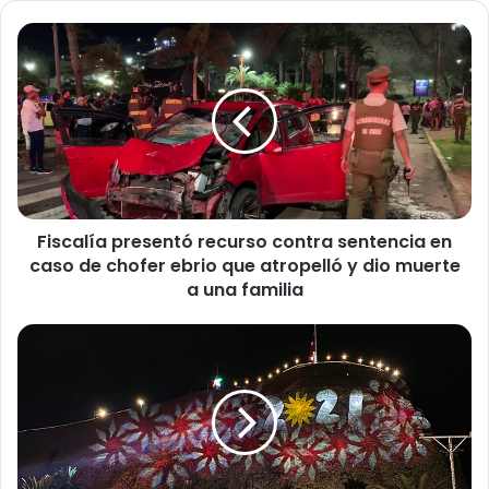
F
i
s
c
a
l
í
a
p
Fiscalía presentó recurso contra sentencia en
r
caso de chofer ebrio que atropelló y dio muerte
e
s
a una familia
e
n
A
t
r
ó
i
r
c
e
a
c
r
u
e