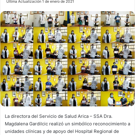
Última Actualización 1 de enero de 2021
n
d
a
n
e
m
a
i
l
La directora del Servicio de Salud Arica – SSA Dra.
Magdalena Gardilcic realizó un simbólico reconocimiento a
unidades clínicas y de apoyo del Hospital Regional de