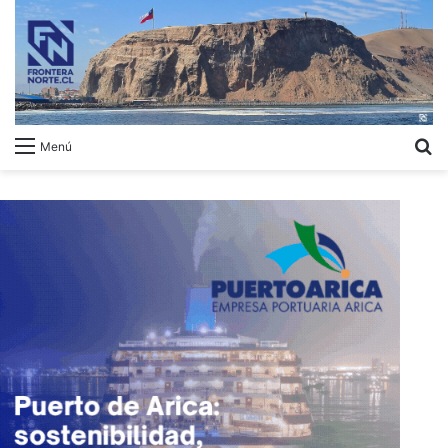
B
Menú