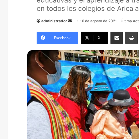
educativas y el aprendizaje a tr
en todos los colegios de Arica a
administrador
S
16 de agosto de 2021
Última Act
e
Compartir por correo electrónico
Imprim
n
Facebook
X
d
a
n
e
m
a
i
l