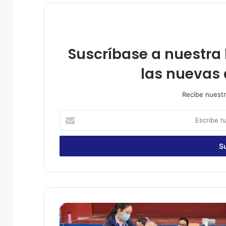
Suscríbase a nuestra l
las nuevas 
Recibe nuestr
E
s
c
r
i
b
e
t
u
H
c
o
o