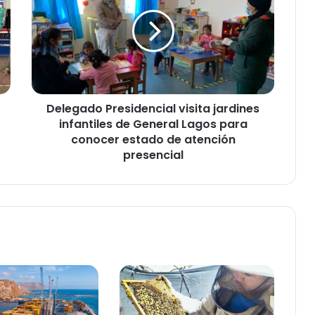
l
e
g
a
d
o
P
Delegado Presidencial visita jardines
r
infantiles de General Lagos para
e
s
conocer estado de atención
i
presencial
d
e
n
c
i
a
l
v
i
s
i