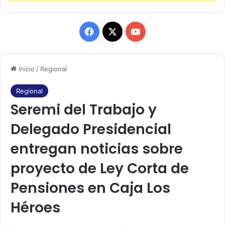
F
X
Y
a
o
Inicio
/
Regional
c
u
e
T
Regional
Seremi del Trabajo y
b
u
Delegado Presidencial
o
b
entregan noticias sobre
o
e
proyecto de Ley Corta de
k
Pensiones en Caja Los
Héroes