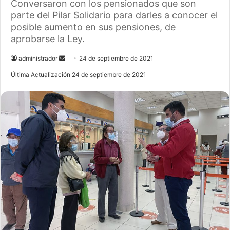
Conversaron con los pensionados que son
parte del Pilar Solidario para darles a conocer el
posible aumento en sus pensiones, de
aprobarse la Ley.
administrador
S
24 de septiembre de 2021
e
Última Actualización 24 de septiembre de 2021
n
d
a
n
e
m
a
i
l