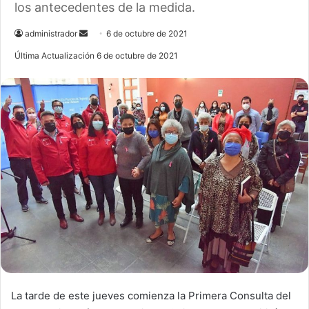
los antecedentes de la medida.
administrador
S
6 de octubre de 2021
e
Última Actualización 6 de octubre de 2021
n
d
a
n
e
m
a
i
l
La tarde de este jueves comienza la Primera Consulta del