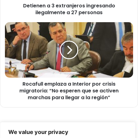
Detienen a 3 extranjeros ingresando
3
ilegalmente a 27 personas
e
x
t
R
r
o
a
c
n
a
j
f
e
u
r
l
o
l
s
e
i
Rocafull emplaza a Interior por crisis
m
n
migratoria: “No esperen que se activen
p
g
l
marchas para llegar a la región”
r
a
e
z
s
a
a
a
© Copyright 2026, Todos los derechos reservados -
n
I
We value your privacy
d
n
FronteraNorte.cl