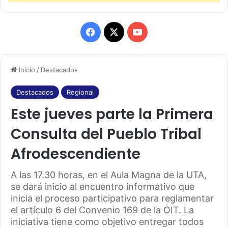
F
X
Y
a
o
Inicio
/
Destacados
c
u
e
T
Destacados
Regional
Este jueves parte la Primera
b
u
Consulta del Pueblo Tribal
o
b
Afrodescendiente
o
e
k
A las 17.30 horas, en el Aula Magna de la UTA,
se dará inicio al encuentro informativo que
inicia el proceso participativo para reglamentar
el artículo 6 del Convenio 169 de la OIT. La
iniciativa tiene como objetivo entregar todos