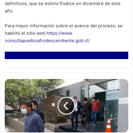
definitivos, que se estima finalice en diciembre de este
año.
Para mayor información sobre el avance del proceso, se
habilitó el sitio web
https://www.
consultapuebloafrodescendiente
.gob.cl/
D
e
t
i
e
n
e
n
a