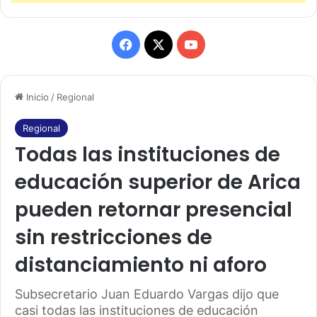
F
X
Y
a
o
Inicio
/
Regional
c
u
e
T
Regional
Todas las instituciones de
b
u
educación superior de Arica
o
b
pueden retornar presencial
o
e
sin restricciones de
k
distanciamiento ni aforo
Subsecretario Juan Eduardo Vargas dijo que
casi todas las instituciones de educación