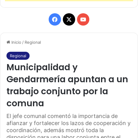
F
X
Y
a
o
Inicio
/
Regional
c
u
e
T
Regional
Municipalidad y
b
u
Gendarmería apuntan a un
o
b
trabajo conjunto por la
o
e
comuna
k
El jefe comunal comentó la importancia de
afianzar y fortalecer los lazos de cooperación y
coordinación, además mostró toda la
disposición para una labor conjunta entre el