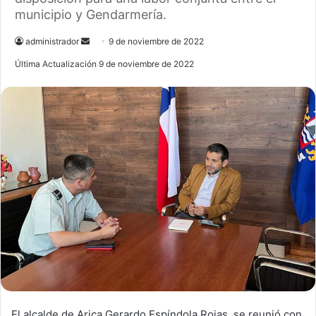
municipio y Gendarmería.
administrador
S
9 de noviembre de 2022
e
Última Actualización 9 de noviembre de 2022
n
d
a
n
e
m
a
i
l
El alcalde de Arica Gerardo Espíndola Rojas, se reunió con