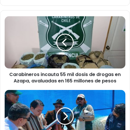
C
a
r
a
b
i
n
e
r
Carabineros incauta 55 mil dosis de drogas en
o
Azapa, avaluadas en 165 millones de pesos
s
i
n
P
c
i
a
o
u
n
t
e
a
r
5
o