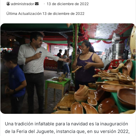
administrador
S
13 de diciembre de 2022
e
Última Actualización 13 de diciembre de 2022
n
d
a
n
e
m
a
i
l
Una tradición infaltable para la navidad es la inauguración
de la Feria del Juguete, instancia que, en su versión 2022,