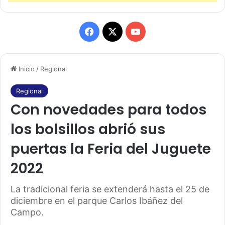
F
X
Y
a
o
Inicio
/
Regional
c
u
e
T
Regional
Con novedades para todos
b
u
los bolsillos abrió sus
o
b
puertas la Feria del Juguete
o
e
2022
k
La tradicional feria se extenderá hasta el 25 de
diciembre en el parque Carlos Ibáñez del
Campo.