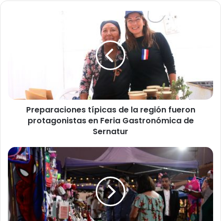
P
r
e
p
a
r
a
c
i
Preparaciones típicas de la región fueron
o
protagonistas en Feria Gastronómica de
n
e
Sernatur
s
t
G
í
o
p
b
i
e
c
r
a
n
s
a