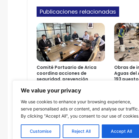
c
i
o
Publicaciones relacionadas
c
a
d
e
l
s
e
r
v
Comité Portuario de Arica
Obras de i
i
coordina acciones de
Aguas del 
c
seguridad, prevención
193 puesto
i
sanitaria y continuidad
Arica
We value your privacy
operativa
o
6 de agosto
d
6 de agosto de 2026
We use cookies to enhance your browsing experience,
e
serve personalised ads or content, and analyse our traffic.
s
By clicking "Accept All", you consent to our use of cookies
a
l
u
Customise
Reject All
Accept All
d
© Copyright 2026, Todos los derechos reservados - Fron