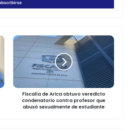
F
i
s
c
a
l
í
a
d
Fiscalía de Arica obtuvo veredicto
e
condenatorio contra profesor que
A
r
abusó sexualmente de estudiante
i
c
a
o