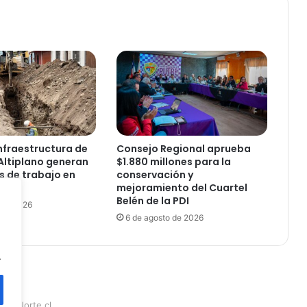
b
t
u
v
o
v
e
r
e
d
nfraestructura de
Consejo Regional aprueba
i
Altiplano generan
$1.880 millones para la
c
s de trabajo en
conservación y
t
mejoramiento del Cuartel
Belén de la PDI
o
 de 2026
c
6 de agosto de 2026
o
n
.
d
e
n
a
teraNorte.cl