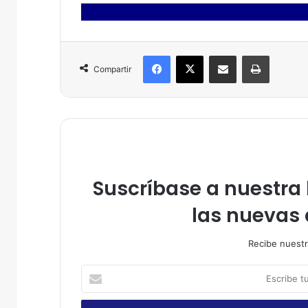
Facebook
X
Compartir por correo electrónico
Imprimir
Compartir
Suscríbase a nuestra l
las nuevas 
Recibe nuestr
E
s
c