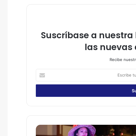
Suscríbase a nuestra l
las nuevas 
Recibe nuestr
E
s
c
r
i
b
e
t
u
F
c
i
o