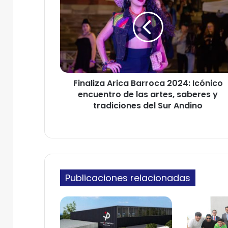
n
r
a
r
l
e
i
o
z
e
a
l
A
e
Finaliza Arica Barroca 2024: Icónico
r
c
encuentro de las artes, saberes y
i
t
c
tradiciones del Sur Andino
r
a
ó
B
n
a
i
r
c
r
o
o
Publicaciones relacionadas
c
a
2
0
2