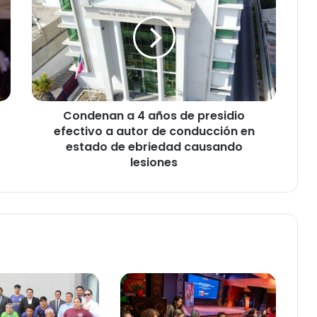
n
d
e
n
a
n
a
Condenan a 4 años de presidio
4
efectivo a autor de conducción en
a
ñ
estado de ebriedad causando
o
lesiones
s
d
e
p
r
e
s
i
d
i