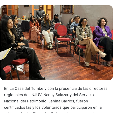
n
d
a
n
e
m
a
i
l
En La Casa del Tumbe y con la presencia de las directoras
regionales del INJUV, Nancy Salazar y del Servicio
Nacional del Patrimonio, Lenina Barrios, fueron
certificados las y los voluntarios que participaron en la