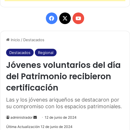
F
X
Y
a
o
Inicio
/
Destacados
c
u
e
T
Destacados
Regional
Jóvenes voluntarios del día
b
u
del Patrimonio recibieron
o
b
certificación
o
e
k
Las y los jóvenes ariqueños se destacaron por
su compromiso con los espacios patrimoniales.
administrador
S
12 de junio de 2024
e
Última Actualización 12 de junio de 2024