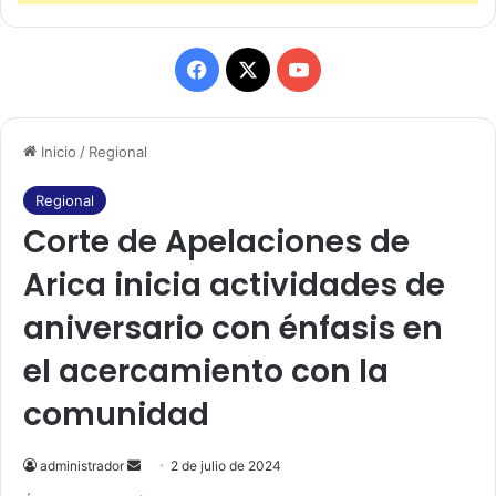
F
X
Y
a
o
Inicio
/
Regional
c
u
e
T
Regional
Corte de Apelaciones de
b
u
Arica inicia actividades de
o
b
aniversario con énfasis en
o
e
el acercamiento con la
k
comunidad
administrador
S
2 de julio de 2024
e