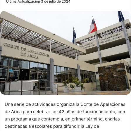
Última Actualización 3 de julio de 2024
n
d
a
n
e
m
a
i
l
Una serie de actividades organiza la Corte de Apelaciones
de Arica para celebrar los 42 años de funcionamiento, con
un programa que contempla, en primer término, charlas
destinadas a escolares para difundir la Ley de