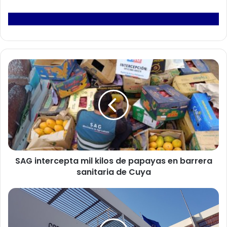
S
A
G
i
n
t
e
r
c
SAG intercepta mil kilos de papayas en barrera
e
sanitaria de Cuya
p
t
a
C
m
o
i
r
l
t