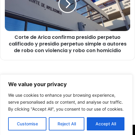
k
e
i
d
l
e
o
A
s
r
d
Corte de Arica confirma presidio perpetuo
i
e
calificado y presidio perpetuo simple a autores
c
p
a
de robo con violencia y robo con homicidio
a
c
p
o
a
n
y
f
© Copyright 2026, Todos los derechos reservados -
a
i
We value your privacy
s
r
FronteraNorte.cl
e
m
We use cookies to enhance your browsing experience,
Nosotros
n
a
serve personalised ads or content, and analyse our traffic.
b
p
By clicking "Accept All", you consent to our use of cookies.
Facebook
X
YouTube
a
r
r
e
Customise
Reject All
Accept All
r
s
e
i