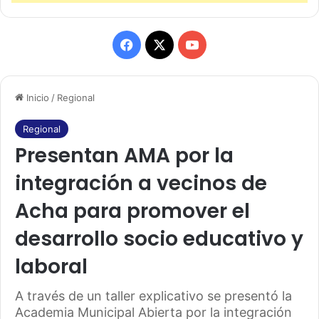
F
X
Y
a
o
Inicio
/
Regional
c
u
e
T
Regional
Presentan AMA por la
b
u
integración a vecinos de
o
b
Acha para promover el
o
e
desarrollo socio educativo y
k
laboral
A través de un taller explicativo se presentó la
Academia Municipal Abierta por la integración