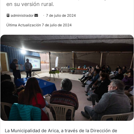
en su versión rural.
administrador
S
7 de julio de 2024
e
Última Actualización 7 de julio de 2024
n
d
a
n
e
m
a
i
l
La Municipalidad de Arica, a través de la Dirección de