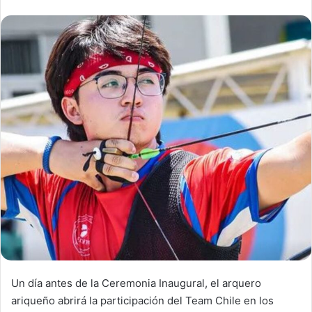
n
d
a
n
e
m
a
i
l
Un día antes de la Ceremonia Inaugural, el arquero
ariqueño abrirá la participación del Team Chile en los