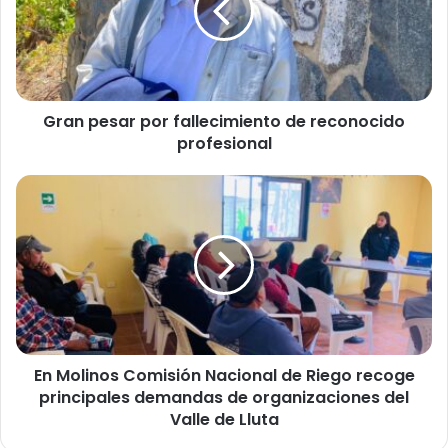
p
e
s
a
r
Gran pesar por fallecimiento de reconocido
p
profesional
o
r
f
E
a
n
l
M
l
o
e
l
c
i
i
n
m
o
i
s
e
En Molinos Comisión Nacional de Riego recoge
C
n
principales demandas de organizaciones del
o
t
m
Valle de Lluta
o
i