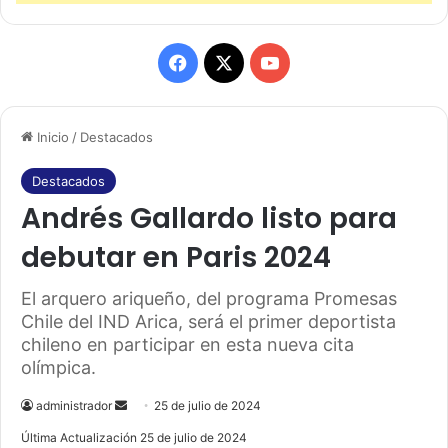
F
X
Y
a
o
Inicio
/
Destacados
c
u
e
T
Destacados
Andrés Gallardo listo para
b
u
debutar en Paris 2024
o
b
El arquero ariqueño, del programa Promesas
o
e
Chile del IND Arica, será el primer deportista
k
chileno en participar en esta nueva cita
olímpica.
administrador
S
25 de julio de 2024
e
Última Actualización 25 de julio de 2024