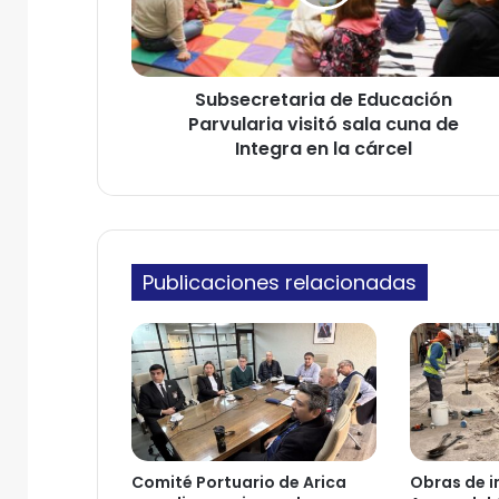
c
o
r
e
e
l
t
e
Subsecretaria de Educación
a
c
Parvularia visitó sala cuna de
r
t
i
Integra en la cárcel
r
a
ó
d
n
e
i
E
c
d
o
Publicaciones relacionadas
u
c
a
c
i
ó
n
P
a
Comité Portuario de Arica
Obras de i
r