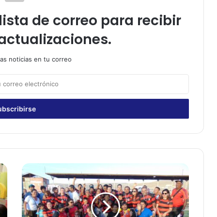
ista de correo para recibir
actualizaciones.
as noticias en tu correo
E
n
6
1
a