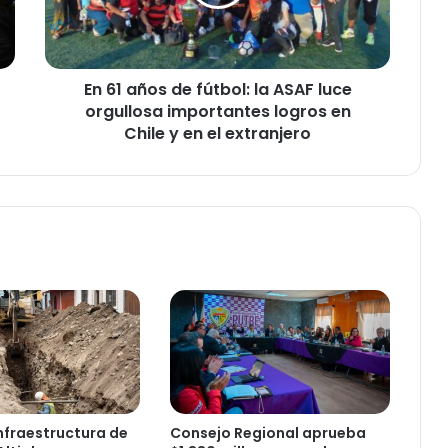
ñ
o
s
d
En 61 años de fútbol: la ASAF luce
e
orgullosa importantes logros en
f
ú
Chile y en el extranjero
t
b
o
l
:
l
a
A
S
A
F
l
u
c
nfraestructura de
Consejo Regional aprueba
e