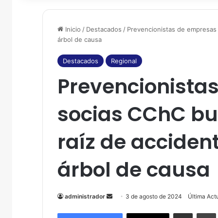
Inicio
/
Destacados
/
Prevencionistas de empresas 
árbol de causa
Destacados
Regional
Prevencionista
socias CChC bus
raíz de accide
árbol de causa
administrador
S
3 de agosto de 2024
Última Act
e
Compartir por correo electrónico
Imprim