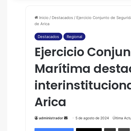
Inicio
/
Destacados
/
Ejercicio Conjunto de Segurid
de Arica
Destacados
Regional
Ejercicio Conju
Marítima desta
interinstitucion
Arica
administrador
S
5 de agosto de 2024
Última Act
e
Compartir por correo electrónico
Imprim