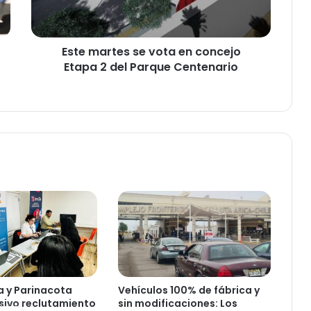
r
t
e
Este martes se vota en concejo
s
Etapa 2 del Parque Centenario
s
e
v
o
t
a
e
n
c
o
n
c
e
j
o
E
a y Parinacota
Vehículos 100% de fábrica y
t
sivo reclutamiento
sin modificaciones: Los