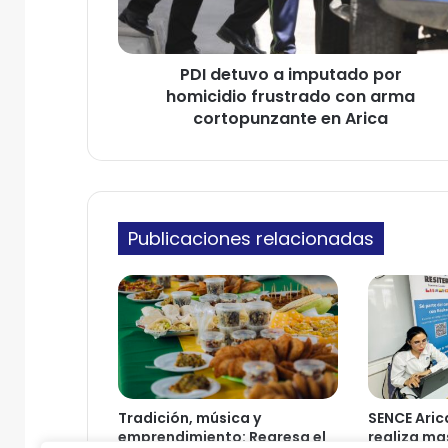
u
e
v
l
o
e
PDI detuvo a imputado por
a
c
homicidio frustrado con arma
i
t
m
cortopunzante en Arica
r
p
ó
u
n
t
i
a
c
d
o
Publicaciones relacionadas
o
p
o
r
h
o
m
i
c
Tradición, música y
SENCE Aric
i
emprendimiento: Regresa el
realiza ma