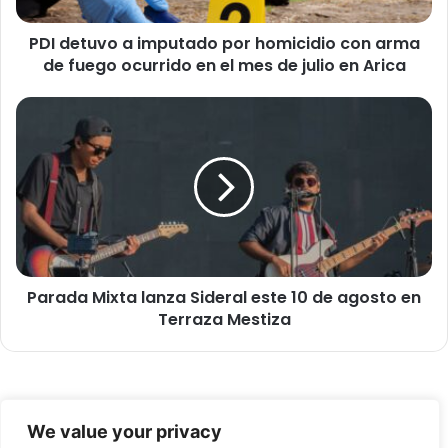
o
PDI detuvo a imputado por homicidio con arma
a
de fuego ocurrido en el mes de julio en Arica
i
m
p
P
u
a
t
r
a
a
d
d
o
a
p
M
o
i
r
x
h
Parada Mixta lanza Sideral este 10 de agosto en
t
o
Terraza Mestiza
a
m
l
i
a
c
n
i
z
© Copyright 2026, Todos los derechos reservados -
d
a
We value your privacy
i
S