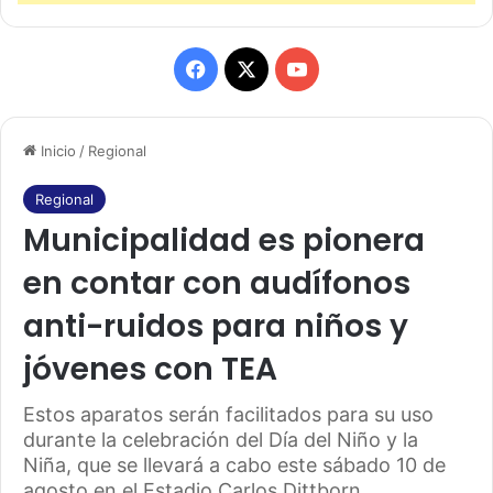
F
X
Y
a
o
Inicio
/
Regional
c
u
e
T
Regional
Municipalidad es pionera
b
u
en contar con audífonos
o
b
anti-ruidos para niños y
o
e
jóvenes con TEA
k
Estos aparatos serán facilitados para su uso
durante la celebración del Día del Niño y la
Niña, que se llevará a cabo este sábado 10 de
agosto en el Estadio Carlos Dittborn.