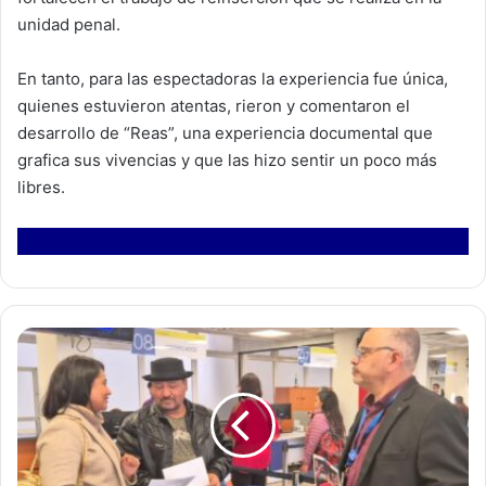
unidad penal.
En tanto, para las espectadoras la experiencia fue única,
quienes estuvieron atentas, rieron y comentaron el
desarrollo de “Reas”, una experiencia documental que
grafica sus vivencias y que las hizo sentir un poco más
libres.
R
e
g
i
s
t
r