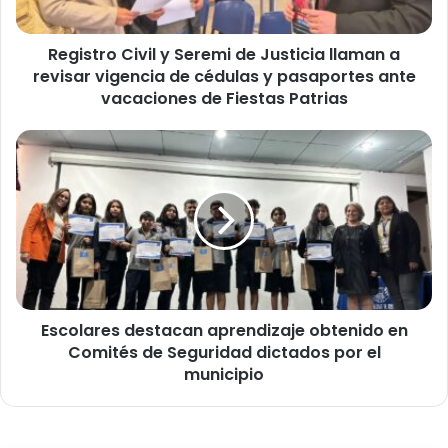
o
C
Registro Civil y Seremi de Justicia llaman a
i
revisar vigencia de cédulas y pasaportes ante
v
i
vacaciones de Fiestas Patrias
l
y
E
S
s
e
c
r
o
e
l
m
a
i
r
d
e
e
s
J
Escolares destacan aprendizaje obtenido en
d
u
Comités de Seguridad dictados por el
e
s
s
municipio
t
t
i
a
c
c