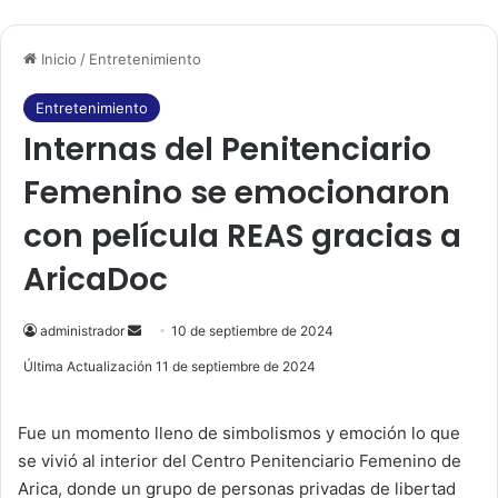
a
o
Inicio
/
Entretenimiento
c
u
e
T
Entretenimiento
Internas del Penitenciario
b
u
Femenino se emocionaron
o
b
con película REAS gracias a
o
e
AricaDoc
k
administrador
S
10 de septiembre de 2024
e
Última Actualización 11 de septiembre de 2024
n
d
Fue un momento lleno de simbolismos y emoción lo que
a
se vivió al interior del Centro Penitenciario Femenino de
n
Arica, donde un grupo de personas privadas de libertad
e